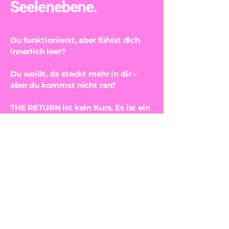
Seelenebene.
Du funktionierst, aber fühlst dich
innerlich leer?
Du weißt, da steckt mehr in dir –
aber du kommst nicht ran?
THE RETURN ist kein Kurs. Es ist ein
Raum der puren Experience.
ab 3 Monate. 100 % Energiearbeit.
Hypnose. Seelenrückanbindung.
Für dich allein oder gemeinsam mit
deinem Partner.
Du spürst den Ruf? Dann klicke hier
und erfahre, was dich erwartet.
Erfahre mehr